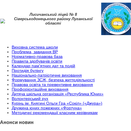
Лисичанський ліцей № 8
Сіверськодонецького району Луганської
області
Виховна система школи
Проблема, завдання ВР
Нормативно-правова база
Правила здобувачів освіти
Календар пам'ятних дат та подій
Протидія булінгу
Національно-патріотичне виховання
Формування ЗСЖ, безпека життєдіяльності
Правова освіта та превентивне виховання
Профорієнтаційне виховання
Дитяча шкільна організація «Республика Юних»
Волонтерський рух
Курінь ім. Княгині Ольги Гра «Сокіл» («Джура»)
Дружина юних пожежних «Фортуна»
Методичні рекомендації класним керівникам
Анонси новин