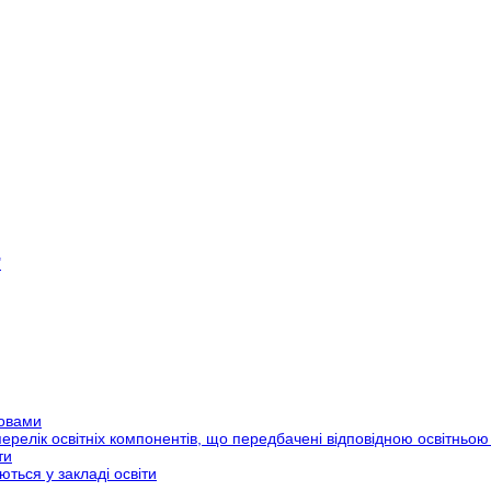
"
мовами
 перелік освітніх компонентів, що передбачені відповідною освітнь
ти
ються у закладі освіти