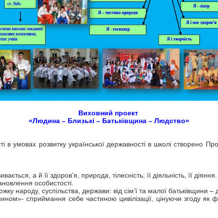
Виховний проект
«Людина – Близькі – Батьківщина – Людство»
ті в умовах розвитку української державності в школі створено П
ається, а й її здоров’я, природа, тілесність; її діяльність, її діяння.
тановлення особистості.
ку народу, суспільства, держави: від сім’ї та малої батьківщини – д
ом»- сприймання себе частиною цивілізації, цінуючи згоду як фор