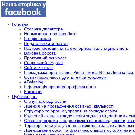
Головна
Сторінка директора
Нормативно-правова база
Історія школи
Педагогічний колектив
Науково-методична та експериментальна діяльність
Виховна робота
Практичний психолог
Соціальний педагог
Сайти вчителів
Громадська організація "Рідна школа №8 м.Лисичанськ
Освітні можливості для дітей за кордоном
eTwinning
Інформація про перепрофілювання
Контакти
Публічні дані
Статут закладу освіти
Ліцензія на провадження освітньої діяльності
Структура та органи управління закладу освіти
Кадровий склад закладу освіти згідно з ліцензійними у
Освітні програми, що реалізуються в закладі освіти, та
Територія обслуговування, закріплена за закладом осві
Ліцензований обсяг та фактична кількість осіб, які навча