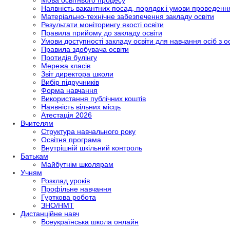
Мова освітнього процесу
Наявність вакантних посад, порядок і умови проведенн
Матеріально-технічне забезпечення закладу освіти
Результати моніторингу якості освіти
Правила прийому до закладу освіти
Умови доступності закладу освіти для навчання осіб з 
Правила здобувача освіти
Протидія булінгу
Мережа класів
Звіт директора школи
Вибір підручників
Форма навчання
Використання публічних коштів
Наявність вільних місць
Атестація 2026
Вчителям
Структура навчального року
Освітня програма
Внутрішній шкільний контроль
Батькам
Майбутнім школярам
Учням
Розклад уроків
Профільне навчання
Гурткова робота
ЗНО/НМТ
Дистанційне навч
Всеукраїнська школа онлайн