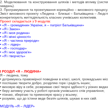
2. Моделювання та конструювання шляхів і методів впливу (систем
завдань).
3. Програмування та проектування корекційно – виховного процесу
Зміст виховного проекту «Людина – Близькі – Батьківщина – Людство
конкретизують життєдіяльність класних учнівських колективів.
Проект складається з 9 модулів:
• «Я – громадянин України, я – патріот Батьківщини»
• «Я і Закон»
• «Я і моя родина»
• «Я і вічні цінності»
• «Я – частина природи»
• «Я – лідер»
• «Я – господар»
• «Я і моє здоров’я»
• «Я і творчість»
I РОЗДІЛ «Я – ЛЮДИНА»
Я – людина, тому
• дотримуюсь правомірної поведінки в класі, школі, громадських міс
• поспішаю творити добро, розділяю горе і радість інших;
• виховую віру в себе, розкриваю свої творчі здібності у різних видах
• беру активну участь у роботі органів учнівського спів управління;
• пізнаю, зберігаю та примножую красу у всьому;
• розумію, що до істини веде безліч шляхів, шукаю в них свій.
МОДУЛЬ «Я – ЛІДЕР»