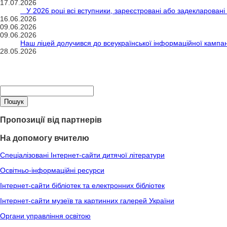
17.07.2026
У 2026 році всі вступники, зареєстровані або задекларовані 
16.06.2026
09.06.2026
09.06.2026
Наш ліцей долучився до всеукраїнської інформаційної кампані
28.05.2026
Пропозиції від партнерів
На допомогу вчителю
Спеціалізовані Інтернет-сайти дитячої літератури
Освітньо-інформаційні ресурси
Інтернет-сайти бібліотек та електронних бібліотек
Інтернет-сайти музеїв та картинних галерей України
Органи управління освітою