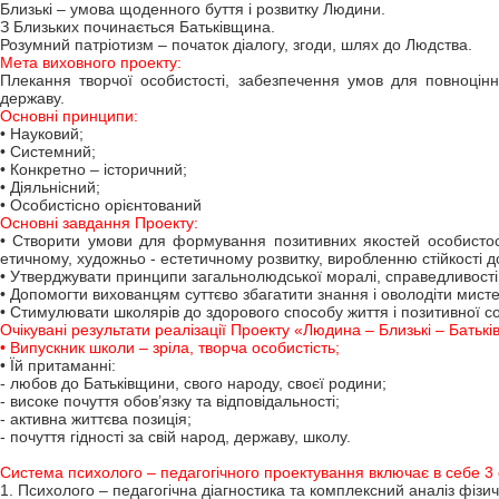
Близькі – умова щоденного буття і розвитку Людини.
З Близьких починається Батьківщина.
Розумний патріотизм – початок діалогу, згоди, шлях до Людства.
Мета виховного проекту:
Плекання творчої особистості, забезпечення умов для повноцінн
державу.
Основні принципи:
• Науковий;
• Системний;
• Конкретно – історичний;
• Діяльнісний;
• Особистісно орієнтований
Основні завдання Проекту:
• Створити умови для формування позитивних якостей особистості
етичному, художньо - естетичному розвитку, виробленню стійкості д
• Утверджувати принципи загальнолюдської моралі, справедливості,
• Допомогти вихованцям суттєво збагатити знання і оволодіти мис
• Стимулювати школярів до здорового способу життя і позитивної со
Очікувані результати реалізації Проекту «Людина – Близькі – Бать
• Випускник школи – зріла, творча особистість;
• Їй притаманні:
- любов до Батьківщини, свого народу, своєї родини;
- високе почуття обов’язку та відповідальності;
- активна життєва позиція;
- почуття гідності за свій народ, державу, школу.
Система психолого – педагогічного проектування включає в себе 3 
1. Психолого – педагогічна діагностика та комплексний аналіз фізич